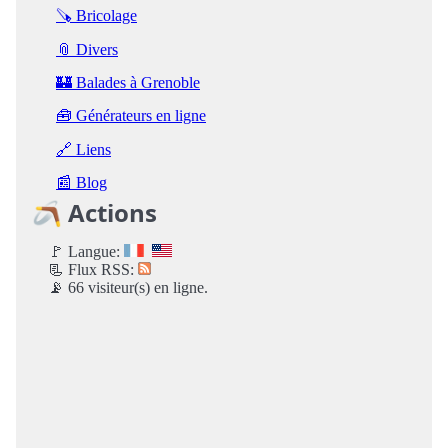
🪚 Bricolage
📎 Divers
🏰 Balades à Grenoble
🧰 Générateurs en ligne
🔗 Liens
📰 Blog
🪃 Actions
🚩 Langue:
📃 Flux RSS:
📡 66 visiteur(s) en ligne.