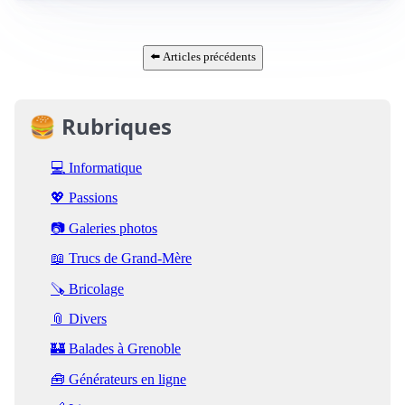
⬅️ Articles précédents
🍔 Rubriques
💻 Informatique
💖 Passions
📷 Galeries photos
📖 Trucs de Grand-Mère
🪚 Bricolage
📎 Divers
🏰 Balades à Grenoble
🧰 Générateurs en ligne