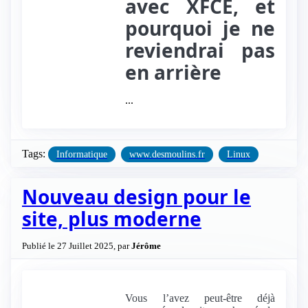
avec XFCE, et
pourquoi je ne
reviendrai pas
en arrière
...
Tags:
Informatique
www.desmoulins.fr
Linux
Nouveau design pour le
site, plus moderne
Publié le 27 Juillet 2025, par
Jérôme
Vous l’avez peut-être déjà