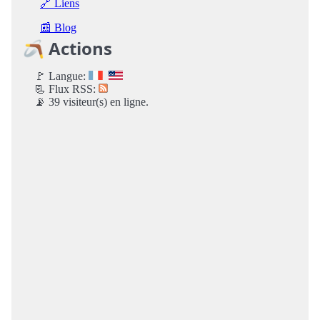
🔗 Liens
📰 Blog
🪃 Actions
🚩 Langue:
📃 Flux RSS:
📡 39 visiteur(s) en ligne.