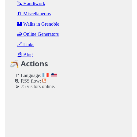
🪚 Handiwork
📎 Miscellaneous
🏰 Walks in Grenoble
🧰 Online Generators
🔗 Links
📰 Blog
🪃 Actions
🚩 Language:
📃 RSS flow:
📡 75 visitors online.