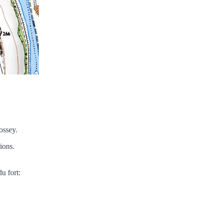
ossey.
ions.
u fort: