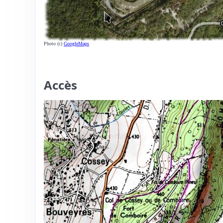
Photo (c)
GoogleMaps
Accès