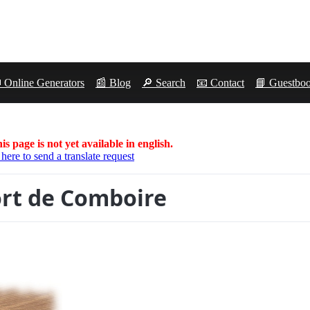
 Online Generators
📰 Blog
🔎 Search
📧 Contact
📘 Guestbo
is page is not yet available in english.
 here to send a translate request
ort de Comboire