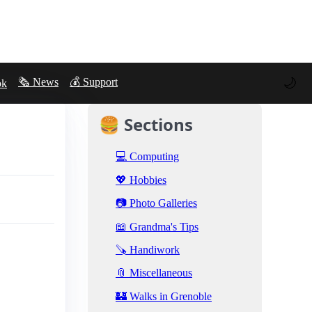
🌙
🗞️ News
💰 Support
ok
🍔 Sections
💻 Computing
💖 Hobbies
📷 Photo Galleries
📖 Grandma's Tips
🪚 Handiwork
📎 Miscellaneous
🏰 Walks in Grenoble