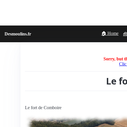
🏠 Home
Desmoulins.fr
🧰
Sorry, but th
Clic
Le f
Le fort de Comboire