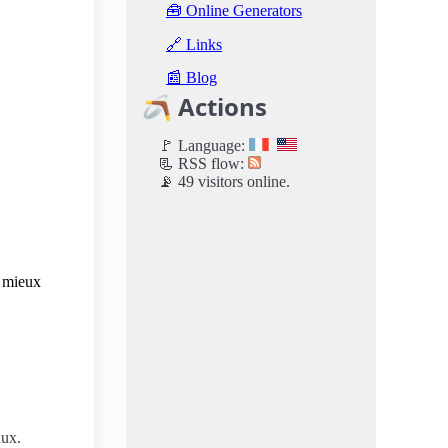
🧰 Online Generators
🔗 Links
📰 Blog
🪃 Actions
🚩 Language:
📃 RSS flow:
📡 49 visitors online.
e mieux
aux.