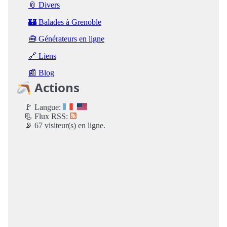
📎 Divers
🏰 Balades à Grenoble
🧰 Générateurs en ligne
🔗 Liens
📰 Blog
🪃 Actions
🚩 Langue:
📃 Flux RSS:
📡 67 visiteur(s) en ligne.