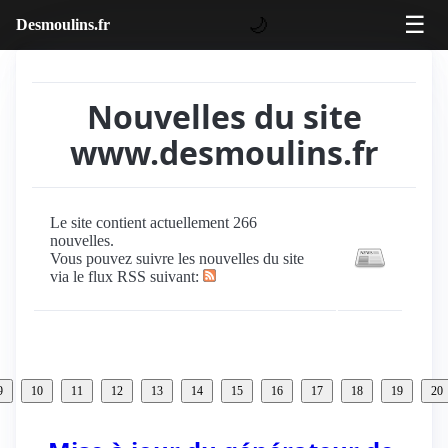
☰
🌙
Desmoulins.fr
Nouvelles du site
www.desmoulins.fr
Le site contient actuellement 266
nouvelles.
Vous pouvez suivre les nouvelles du site
via le flux RSS suivant:
9
10
11
12
13
14
15
16
17
18
19
20