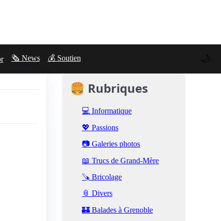
🌙
🗞️ News
💰 Soutien
or
🍔 Rubriques
💻 Informatique
💖 Passions
📷 Galeries photos
📖 Trucs de Grand-Mère
🪚 Bricolage
📎 Divers
🏰 Balades à Grenoble