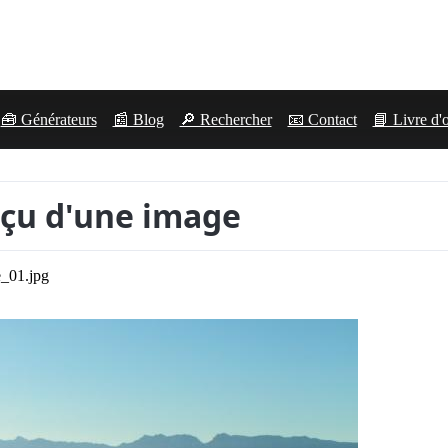
🧰 Générateurs
📰 Blog
🔎 Rechercher
📧 Contact
📘 Livre d'
çu d'une image
e_01.jpg