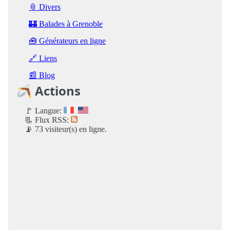
📎 Divers
🏰 Balades à Grenoble
🧰 Générateurs en ligne
🔗 Liens
📰 Blog
🪃 Actions
🚩 Langue:
📃 Flux RSS:
📡 73 visiteur(s) en ligne.