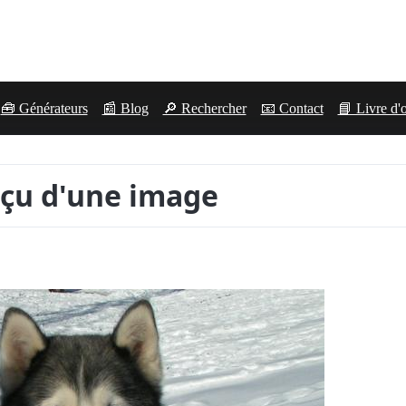
🧰 Générateurs
📰 Blog
🔎 Rechercher
📧 Contact
📘 Livre d'
çu d'une image