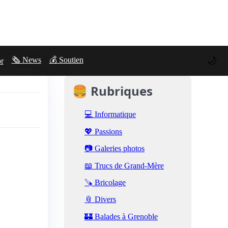
🌙
🗞️ News
💰 Soutien
or
🍔 Rubriques
💻 Informatique
💖 Passions
📷 Galeries photos
📖 Trucs de Grand-Mère
🪚 Bricolage
📎 Divers
🏰 Balades à Grenoble