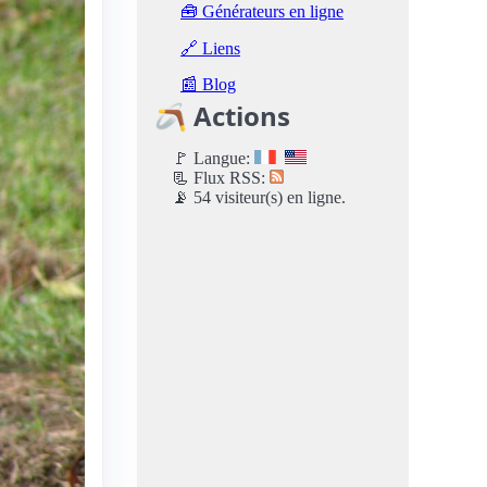
🧰 Générateurs en ligne
🔗 Liens
📰 Blog
🪃 Actions
🚩 Langue:
📃 Flux RSS:
📡 54 visiteur(s) en ligne.