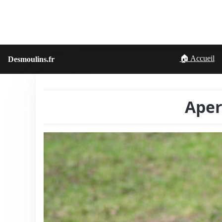
🏠 Accueil
Desmoulins.fr
Aper