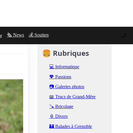
🌙
🗞️ News
💰 Soutien
or
🍔 Rubriques
💻 Informatique
💖 Passions
📷 Galeries photos
📖 Trucs de Grand-Mère
🪚 Bricolage
📎 Divers
🏰 Balades à Grenoble